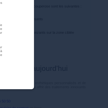
es
e de traitement de la couperose sont les suivantes :
caments photosensibilisants
le
ve
re
nte de produits autobronzants sur la zone ciblée
ur
ur
 à
de
-vous dès aujourd'hui
d'hui pour des soins esthétiques personnalisés et de
xperts est là pour vous offrir des traitements innovants
6 50 50
rmulaire de contact
en ligne