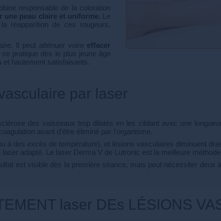
lobine responsable de la coloration
r une peau claire et uniforme.
Le
la réapparition de ces rougeurs,
ire. Il peut atténuer voire
effacer
 se pratique dès le plus jeune âge
s
et hautement satisfaisants.
vasculaire par laser
sclérose des vaisseaux trop dilatés en les ciblant avec une longueu
coagulation avant d'être éliminé par l'organisme.
u à des excès de température), et lésions vasculaires diminuent dra
laser adapté. Le laser Derma V de Lutronic est la meilleure méthode à 
ultat est visible dès la première séance, mais peut nécessiter deux à
EMENT laser DEs LÉSIONS VA