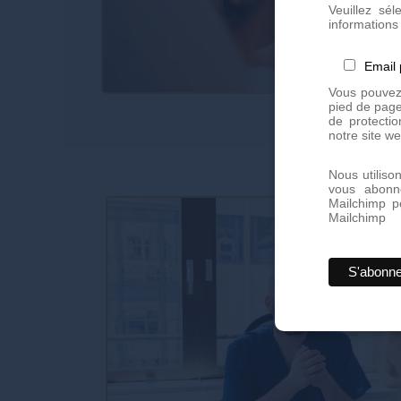
Veuillez sé
informations 
Email
Vous pouvez 
pied de page
de protectio
notre site we
Nous utiliso
vous abonn
Mailchimp p
Mailchimp