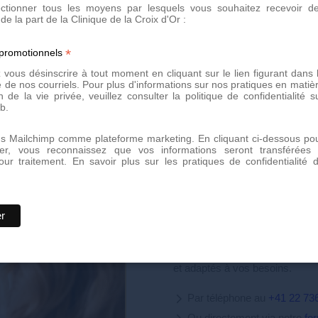
lectionner tous les moyens par lesquels vous souhaitez recevoir d
Les contre-indications à une séanc
de la part de la Clinique de la Croix d'Or :
Grossesse et allaitement
*
 promotionnels
Prise de vitamines ou de médi
vous désinscrire à tout moment en cliquant sur le lien figurant dans 
Vasodilatation cutanée excessi
 de nos courriels. Pour plus d'informations sur nos pratiques en matiè
Peau bronzé ou utilisation réce
n de la vie privée, veuillez consulter la politique de confidentialité s
b.
ns Mailchimp comme plateforme marketing. En cliquant ci-dessous po
er, vous reconnaissez que vos informations seront transférées
our traitement.
En savoir plus sur les pratiques de confidentialité 
Prenez rendez
Prenez rendez-vous dès aujour
haute qualité. Notre équipe d'e
et adaptés à vos besoins.
Par téléphone au
+41 22 73
Ou directement via notre
fo