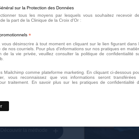
énéral sur la Protection des Données
lectionner tous les moyens par lesquels vous souhaitez recevoir d
de la part de la Clinique de la Croix d'Or :
*
 promotionnels
vous désinscrire à tout moment en cliquant sur le lien figurant dans 
 de nos courriels. Pour plus d'informations sur nos pratiques en matiè
n de la vie privée, veuillez consulter la politique de confidentialité s
b.
ns Mailchimp comme plateforme marketing. En cliquant ci-dessous po
er, vous reconnaissez que vos informations seront transférées
our traitement.
En savoir plus sur les pratiques de confidentialité 
ve
ur des séances d'épilation laser
nes du corps.
Découvrir la méthode