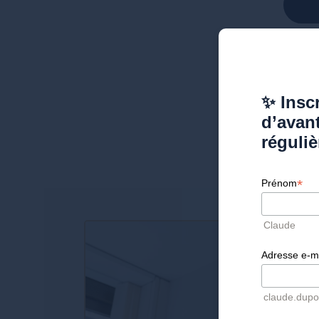
✨ Inscr
d’avan
réguliè
*
Prénom
Claude
Adresse e-m
claude.dup