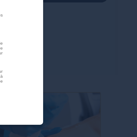
es
le
re
ur
ur
 à
de