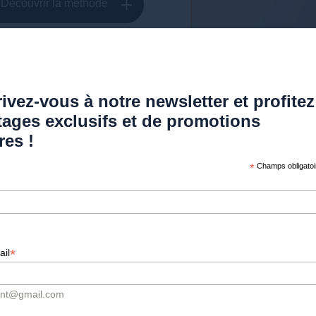
Découvrir la méthode
ivez-vous à notre newsletter et profitez
tages exclusifs et de promotions
res !
*
Champs obligatoi
Tarifs « capilla
La Clinique esthétique de la Cro
*
ail
greffe de cheveux, greffe de bar
ont@gmail.com