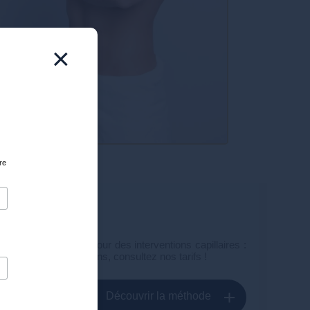
×
re
ire »
ix d'Or vous reçoit pour des interventions capillaires :
be, et autres opérations, consultez nos tarifs !
Découvrir la méthode