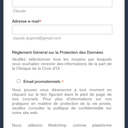
Avant l'intervention, une consultation avec bilan de santé
Claude
est prévue pour établir le diagnostic de votre
hyperpigmentation et vous proposer le protocole de soins le
*
Adresse e-mail
mieux adapté.
Ce premier rendez-vous sera l'occasion de poser toutes
vos questions et de vérifier que vous ne présentez pas de
claude.dupont@gmail.com
contre-indication à une intervention médicale ou
chirurgicale. Notre chirurgien dermatologique vérifiera
également vos grains de beauté.
Règlement Général sur la Protection des Données
Veuillez sélectionner tous les moyens par lesquels
vous souhaitez recevoir des informations de la part de
Prenez rendez-vous dès
la Clinique de la Croix d'Or :
aujourd'hui
*
Email promotionnels
Vous pouvez vous désinscrire à tout moment en
cliquant sur le lien figurant dans le pied de page de
Prenez rendez-vous dès aujourd'hui pour des soins
nos courriels. Pour plus d'informations sur nos
esthétiques personnalisés et de haute qualité. Notre équipe
pratiques en matière de protection de la vie privée,
d'experts est là pour vous offrir des traitements innovants et
veuillez consulter la politique de confidentialité sur
adaptés à vos besoins.
notre site web.
Par téléphone au
+41 22 736 50 50
Nous utilisons Mailchimp comme plateforme