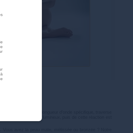
es
le
re
ur
ur
 à
de
ière particulière, d’une longueur d’onde spécifique, traverse
qui absorbe le faisceau lumineux, puis de cette réaction est
aux. Vous avez la peau mate, métissée ou bronzée ? Notre