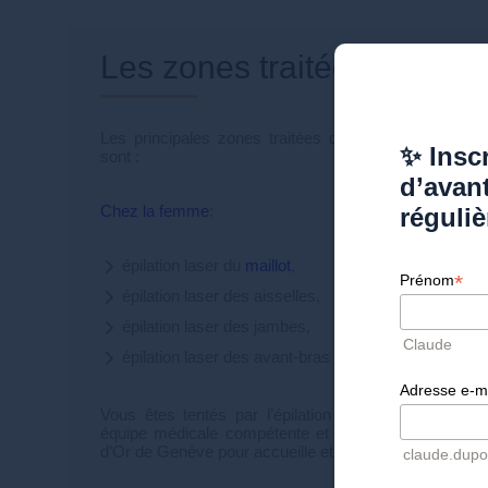
Les zones traitées en épil
Les principales zones traitées dans notre institut d
✨ Inscr
sont :
d’avan
Chez la femme
:
réguliè
épilation laser du
maillot
,
*
Prénom
épilation laser des aisselles,
épilation laser des jambes,
Claude
épilation laser des avant-bras
Adresse e-m
Vous êtes tentés par l’épilation définitive et souh
équipe médicale compétente et à votre écoute ? La c
d’Or de Genève pour accueille et vous informe.
Contac
claude.dup