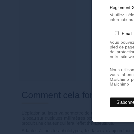
Règlement G
Veuillez sé
informations 
Email
Vous pouvez 
pied de page
de protectio
notre site we
Nous utiliso
vous abonn
Mailchimp p
Mailchimp
Comment cela fonctionne-t-i
L’épilation au laser va permettre de détruire la racine du p
la peau sur quelques millimètres pour atteindre le poil et 
produit une chaleur qui fera l’effet thérapeutique.
Adaptés à tous les phototypes, les lasers d’aujourd’hui