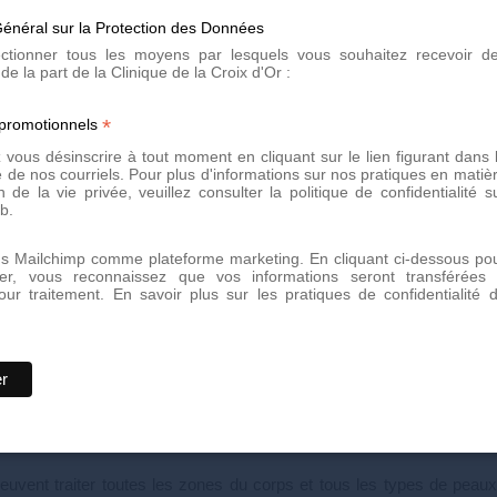
énéral sur la Protection des Données
lectionner tous les moyens par lesquels vous souhaitez recevoir d
de la part de la Clinique de la Croix d'Or :
*
 promotionnels
vous désinscrire à tout moment en cliquant sur le lien figurant dans 
 de nos courriels. Pour plus d'informations sur nos pratiques en matiè
n de la vie privée, veuillez consulter la politique de confidentialité s
b.
ns Mailchimp comme plateforme marketing. En cliquant ci-dessous po
er, vous reconnaissez que vos informations seront transférées
our traitement.
En savoir plus sur les pratiques de confidentialité 
l ?
oil, grâce à la chaleur délivrée spécifiquement par le laser. Cette lum
le détruire. Le laser cible la mélanine du poil (pigment brun du poil) 
 peuvent traiter toutes les zones du corps et tous les types de pe