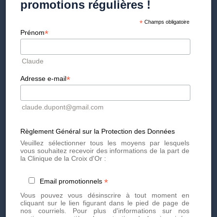
promotions régulières !
& lift
*
Champs obligatoire
*
Prénom
À 50 ans, la peau a besoin d’une prise en charge plus intense
pour lutter contre le relâchement cutané, la perte de volume et le
manque de densité. Nos soins sont conçus pour raffermir les
contours du visage, réduire visiblement les rides profondes et
Claude
réactiver la régénération cellulaire. Grâce à des technologies
avancées et des actifs puissants, nos forfaits apportent un effet
*
Adresse e-mail
liftant et repulpant pour une peau revitalisée et éclatante de
jeunesse.
claude.dupont@gmail.com
Règlement Général sur la Protection des Données
Veuillez sélectionner tous les moyens par lesquels
vous souhaitez recevoir des informations de la part de
la Clinique de la Croix d'Or :
*
Email promotionnels
Vous pouvez vous désinscrire à tout moment en
cliquant sur le lien figurant dans le pied de page de
nos courriels. Pour plus d'informations sur nos