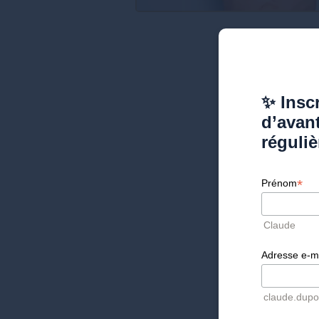
✨ Inscr
d’avan
réguliè
*
Prénom
Claude
Adresse e-m
claude.dup