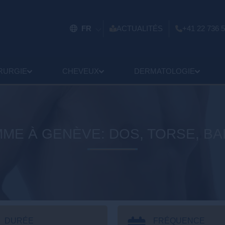
FR
ACTUALITÉS
+41 22 736 5
RURGIE
CHEVEUX
DERMATOLOGIE
MME À GENÈVE: DOS, TORSE, BA
DURÉE
FRÉQUENCE