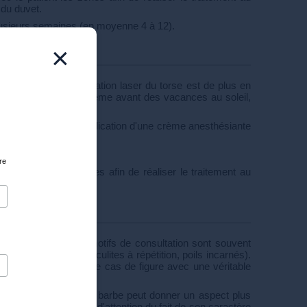
 du duvet.
usieurs semaines (en moyenne 4 à 12).
×
er de l'abdomen, l'épilation laser du torse est de plus en
hétique, sportif ou même avant des vacances au soleil,
che du laser.
se peut nécessiter l'application d'une crème anesthésiante
ent la zone à traiter.
re
ec le patient les zones afin de réaliser le traitement au
 du duvet.
e
ue de l'homme. Les motifs de consultation sont souvent
mise, boutons et folliculites à répétition, poils incarnés).
onne indication dans ce cas de figure avec une véritable
tale de la pilosité de la barbe peut donner un aspect plus
idérer avec beaucoup d'attention du fait de son caractère