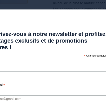
niveau de la pilosité mature et non
Les séances sont à espacer de pl
Épilation laser du Torse
Souvent associée à l'épilation las
ivez-vous à notre newsletter et profitez
plus demandée. Pour un motif est
les hommes font souvent la démar
tages exclusifs et de promotions
Parfois sensible, la région du tor
res !
préalablement à la séance.
Il est impératif de raser préalablem
*
Champs obligatoi
Le médecin veillera à délimiter av
niveau de la pilosité mature et non
Épilation laser de la Barb
La zone de la barbe est spécifiq
*
ail
différents (frottement du col de che
Le laser épilatoire est une très b
efficacité curative.
ont@gmail.com
Il est à noter que l'éradication to
féminin au visage. Elle est à cons