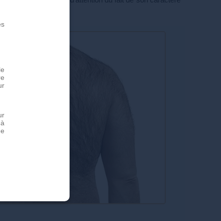
es
le
re
ur
ur
 à
de