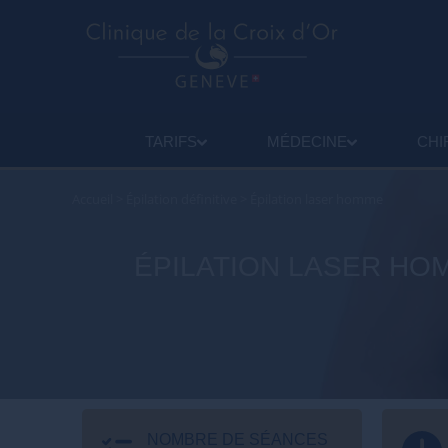
TARIFS
MÉDECINE
CHI
Accueil
>
Épilation définitive
>
Épilation laser homme
ÉPILATION LASER HO
NOMBRE DE SÉANCES