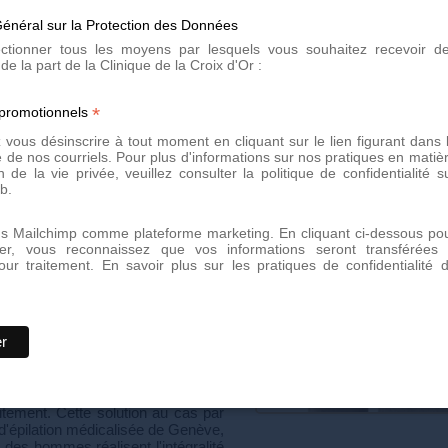
définitif.
énéral sur la Protection des Données
lectionner tous les moyens par lesquels vous souhaitez recevoir d
de la part de la Clinique de la Croix d'Or :
ion pour
*
 promotionnels
vous désinscrire à tout moment en cliquant sur le lien figurant dans 
 de nos courriels. Pour plus d'informations sur nos pratiques en matiè
n de la vie privée, veuillez consulter la politique de confidentialité s
on dans notre centre d'épilation
b.
nt se déroulera cette première
écialistes du Centre Laser de la
re écoute.
ns Mailchimp comme plateforme marketing. En cliquant ci-dessous po
er, vous reconnaissez que vos informations seront transférées
r effectuer un examen complet des
our traitement.
En savoir plus sur les pratiques de confidentialité 
isuel consiste à identifier les
 déterminer la façon de les traiter.
nfirmez votre démarche d'épilation
confortablement installé, et veille
amer tout traitement au laser. Une
 noter que pour certaines personnes
ilisation d'une crème anesthésiante
itement. Cette solution au cas par
d'épilation médicalisée de Genève,
des hommes réalisent l'intégralité