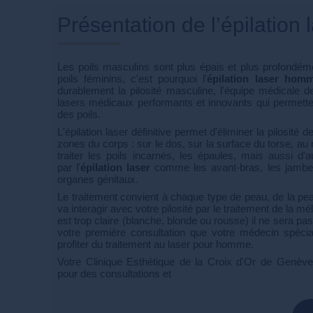
Présentation de l’épilatio
Les poils masculins sont plus épais et plus profondé
poils féminins, c'est pourquoi l'
épilation laser hom
durablement la pilosité masculine, l'équipe médicale 
lasers médicaux performants et innovants qui permetten
des poils.
L'épilation laser définitive permet d'éliminer la pilosit
zones du corps : sur le dos, sur la surface du torse, au
traiter les poils incarnés, les épaules, mais aussi d'
par l'
épilation laser
comme les avant-bras, les jambes,
organes génitaux.
Le traitement convient à chaque type de peau, de la pea
va interagir avec votre pilosité par le traitement de la mél
est trop claire (blanche, blonde ou rousse) il ne sera pas 
votre première consultation que votre médecin spécia
profiter du traitement au laser pour homme.
Votre Clinique Esthétique de la Croix d'Or de Genèv
pour des consultations et