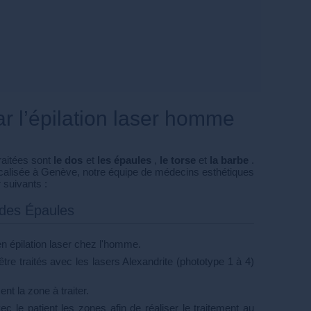
ar l’épilation laser homme
raitées sont
le dos
et
les épaules
,
le torse
et
la barbe
.
icalisée à Genève, notre équipe de médecins esthétiques
 suivants :
 des Épaules
n épilation laser chez l'homme.
re traités avec les lasers Alexandrite (phototype 1 à 4)
ent la zone à traiter.
ec le patient les zones afin de réaliser le traitement au