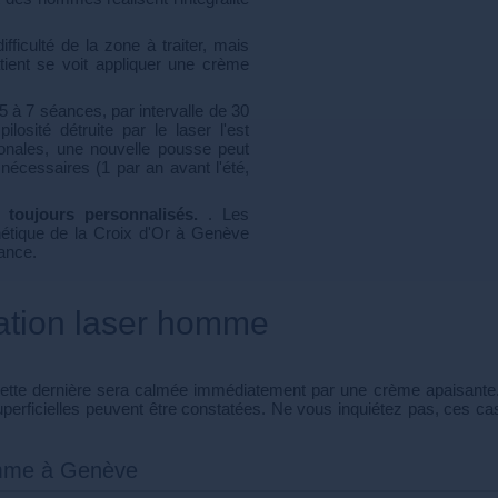
ifficulté de la zone à traiter, mais
tient se voit appliquer une crème
 à 7 séances, par intervalle de 30
losité détruite par le laser l'est
onales, une nouvelle pousse peut
nécessaires (1 par an avant l'été,
t toujours personnalisés.
. Les
étique de la Croix d'Or à Genève
ance.
lation laser homme
 cette dernière sera calmée immédiatement par une crème apaisante. I
 superficielles peuvent être constatées. Ne vous inquiétez pas, ces
homme à Genève