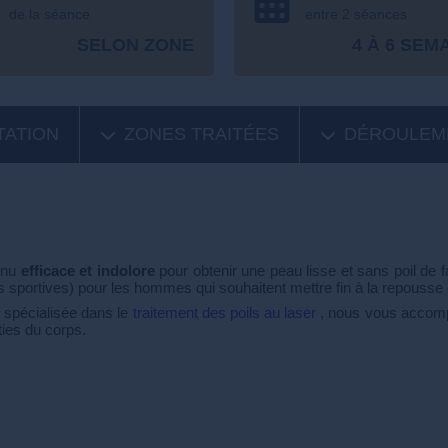
de la séance
entre 2 séances
SELON ZONE
4 À 6 SEM
TATION
ZONES TRAITÉES
DÉROULEM
nnu
efficace et indolore
pour obtenir une peau lisse et sans poil de f
tés sportives) pour les hommes qui souhaitent mettre fin à la repousse 
 spécialisée dans le
traitement des poils au laser
, nous vous accompag
ties du corps.