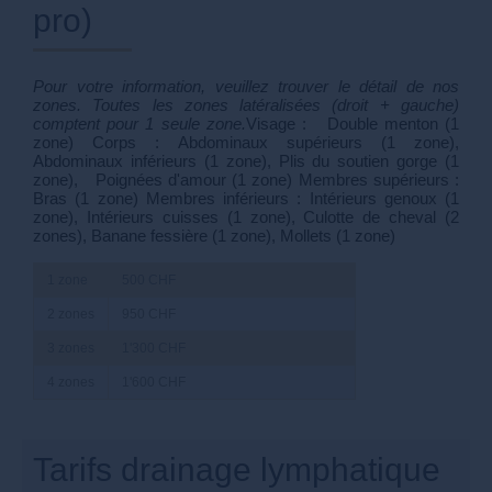
pro)
Pour votre information, veuillez trouver le détail de nos
zones. Toutes les zones latéralisées (droit + gauche)
comptent pour 1 seule zone.
Visage : Double menton (1
zone) Corps : Abdominaux supérieurs (1 zone),
Abdominaux inférieurs (1 zone), Plis du soutien gorge (1
zone), Poignées d'amour (1 zone) Membres supérieurs :
Bras (1 zone) Membres inférieurs : Intérieurs genoux (1
zone), Intérieurs cuisses (1 zone), Culotte de cheval (2
zones), Banane fessière (1 zone), Mollets (1 zone)
1 zone
500 CHF
2 zones
950 CHF
3 zones
1'300 CHF
4 zones
1'600 CHF
Tarifs drainage lymphatique