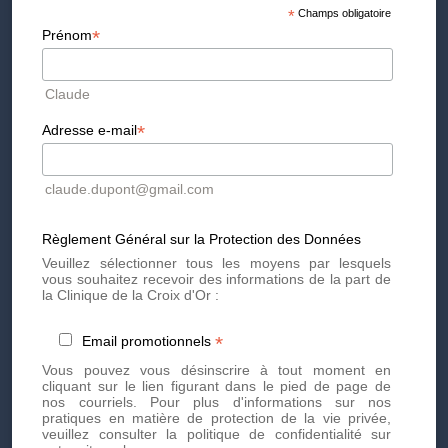
Tarifs liposuccion
*
Champs obligatoire
*
Prénom
Chirurgie
à partir de 3'500 CHF
Claude
Consultation pré-opératoire
150 CHF
*
Adresse e-mail
Tarifs mammoplastie
claude.dupont@gmail.com
(augmentation mammaire)
Règlement Général sur la Protection des Données
Veuillez sélectionner tous les moyens par lesquels
vous souhaitez recevoir des informations de la part de
la Clinique de la Croix d'Or :
Augmentation mammaire
à partir de 10'000 CHF
Consultation pré-opératoire
150 CHF
*
Email promotionnels
Vous pouvez vous désinscrire à tout moment en
cliquant sur le lien figurant dans le pied de page de
Tarifs ptose mammaire
nos courriels. Pour plus d'informations sur nos
pratiques en matière de protection de la vie privée,
veuillez consulter la politique de confidentialité sur