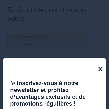
Tarifs ondes de chocs x-
wave
Pack 6 séances
600 CHF
Pack 8 séances
720 CHF
Tarifs bottes de
×
pressothérapie
✨ Inscrivez-vous à notre
newsletter et profitez
Pack 6 séances
300 CHF
d’avantages exclusifs et de
promotions régulières !