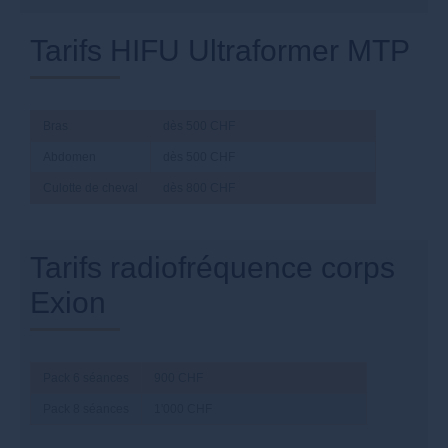
Tarifs HIFU Ultraformer MTP
Bras
dès 500 CHF
Abdomen
dès 500 CHF
Culotte de cheval
dès 800 CHF
Tarifs radiofréquence corps
Exion
Pack 6 séances
900 CHF
Pack 8 séances
1'000 CHF