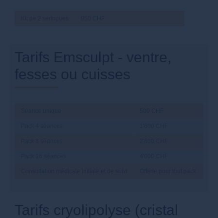
Kit de 2 seringues
950 CHF
Tarifs Emsculpt - ventre,
fesses ou cuisses
Séance unique
500 CHF
Pack 4 séances
1'600 CHF
Pack 8 séances
2'800 CHF
Pack 16 séances
4'000 CHF
Consultation médicale initiale et de suivi
Offerte pour tout pack
Tarifs cryolipolyse (cristal