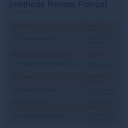
(méthode Renata França)
Miracle Touch
230 CHF la
séance
Pack 5 séances Miracle Touch
1'000 CHF soit
200 CHF la
séance
Soin drainage lymphatique corps - 1h
180 CHF
Pack 5 séances drainage lymphatique corps
800 CHF au lieu
de 900 CHF
Le remodelage
180 CHF la
séance
Pack 5 séances remodelage
650 CHF soit 130
CHF la séance
Le massage relaxant
180 CHF la
séance
Pack 5 séances massage relaxant
800 CHF soit 160
CHF la séance