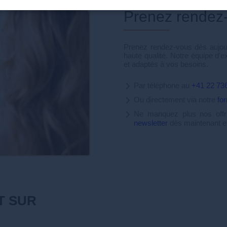
Prenez rendez
Prenez rendez-vous dès aujour
haute qualité. Notre équipe d'e
et adaptés à vos besoins.
Par téléphone au
+41 22 73
Ou directement via notre
fo
Ne manquez plus nos offre
newsletter
dès maintenant et
T SUR