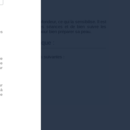
vention
peau du visage en profondeur, ce qui la sensibilise. Il est
ser au soleil entre les séances et de bien suivre les
 amont du traitement pour bien préparer sa peau.
es
ling dermatologique :
 professionnel sont les suivantes :
le
re
ur
la peau
ur
 à
de