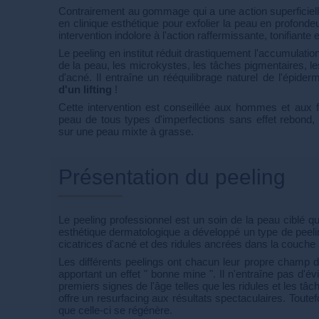
Contrairement au gommage qui a une action superficiell
en clinique esthétique pour exfolier la peau en profond
intervention indolore à l'action raffermissante, tonifiante 
Le peeling en institut réduit drastiquement l'accumulatio
de la peau, les microkystes, les tâches pigmentaires, les
d'acné. Il entraîne un rééquilibrage naturel de l'épide
d'un lifting
!
Cette intervention est conseillée aux hommes et aux f
peau de tous types d'imperfections sans effet rebond
sur une peau mixte à grasse.
Présentation du peeling
Le peeling professionnel est un soin de la peau ciblé q
esthétique dermatologique a développé un type de peelin
cicatrices d'acné et des ridules ancrées dans la couche 
Les différents peelings ont chacun leur propre champ d'a
apportant un effet " bonne mine ". Il n'entraîne pas d'
premiers signes de l'âge telles que les ridules et les tâ
offre un resurfacing aux résultats spectaculaires. Toutefo
que celle-ci se régénère.