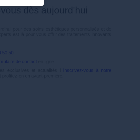
-vous dès aujourd'hui
d'hui pour des soins esthétiques personnalisés et de
xperts est là pour vous offrir des traitements innovants
6 50 50
rmulaire de contact
en ligne
s exclusives et actualités !
Inscrivez-vous à notre
 profitez-en en avant-première.