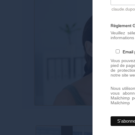
claude.dup
Règlement G
Veuillez sé
informations 
Email
Vous pouvez 
pied de page
de protectio
notre site we
Nous utiliso
vous abonn
Mailchimp p
Mailchimp