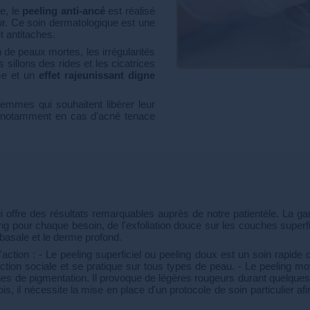
e, le
peeling anti-ancé
est réalisé
eur. Ce soin dermatologique est une
et antitaches.
n de peaux mortes, les irrégularités
 sillons des rides et les cicatrices
rme et un
effet rajeunissant digne
emmes qui souhaitent libérer leur
, notamment en cas d'acné tenace
ui offre des résultats remarquables auprès de notre patientèle. La g
g pour chaque besoin, de l'exfoliation douce sur les couches superfi
basale et le derme profond.
ction : - Le peeling superficiel ou peeling doux est un soin rapide 
éviction sociale et se pratique sur tous types de peau. - Le peeling 
ches de pigmentation. Il provoque de légères rougeurs durant quelques 
is, il nécessite la mise en place d'un protocole de soin particulier af