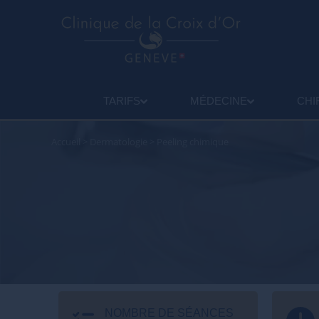
TARIFS
MÉDECINE
CHI
Accueil
>
Dermatologie
>
Peeling chimique
NOMBRE DE SÉANCES