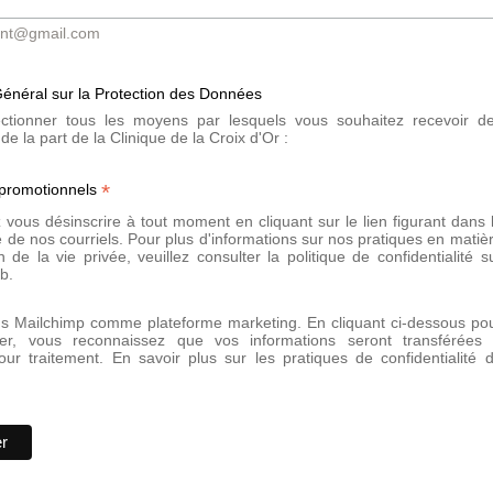
Suivi après inter
ont@gmail.com
Le peeling professionnel exfolie la 
énéral sur la Protection des Données
donc essentiel de ne pas s'expo
consignes du protocole de soin en
lectionner tous les moyens par lesquels vous souhaitez recevoir d
de la part de la Clinique de la Croix d'Or :
Contre-indications du pee
*
 promotionnels
Les contre-indications à un peeling
vous désinscrire à tout moment en cliquant sur le lien figurant dans 
 de nos courriels. Pour plus d'informations sur nos pratiques en matiè
Herpès
n de la vie privée, veuillez consulter la politique de confidentialité s
Infection, plaie ou irritation de 
b.
Diabète
ns Mailchimp comme plateforme marketing. En cliquant ci-dessous po
er, vous reconnaissez que vos informations seront transférées
our traitement.
En savoir plus sur les pratiques de confidentialité 