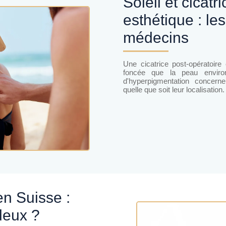
Soleil et cicatrices après une chirurgie
esthétique : l
médecins
Une cicatrice post-opératoire
foncée que la peau enviro
d'hyperpigmentation concerne 
quelle que soit leur localisation.
 deux ?