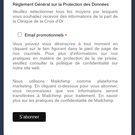
Règlement Général sur la Protection des Données
Veuillez sélectionner tous les moyens par lesquels
2. Quel est le délai pour observer une
vous souhaitez recevoir des informations de la part de
amélioration visible après un traitement ?
la Clinique de la Croix d'Or :
Après un traitement médical (laser, radiofréquence,
*
Email promotionnels
mésothérapie), on peut commencer à voir une
Vous pouvez vous désinscrire à tout moment en
amélioration de la texture et de la couleur au bout de 4 à
cliquant sur le lien figurant dans le pied de page de
8 semaines. Les résultats plus visibles apparaissent
nos courriels. Pour plus d'informations sur nos
souvent après un protocole complet, soit environ 3 à 6
pratiques en matière de protection de la vie privée,
mois. La régénération du collagène est progressive et
veuillez consulter la politique de confidentialité sur
demande du temps.
notre site web.
Nous utilisons Mailchimp comme plateforme
3. Les hommes peuvent-ils aussi
marketing. En cliquant ci-dessous pour vous abonner,
bénéficier des traitements contre les
vous reconnaissez que vos informations seront
vergetures ?
transférées à Mailchimp pour traitement.
En savoir
plus sur les pratiques de confidentialité de Mailchimp
Oui, les vergetures ne concernent pas uniquement les
femmes. Les hommes peuvent en développer après
une prise de masse musculaire rapide, une croissance
à l’adolescence ou une variation de poids. Les
traitements médicaux comme le laser ou la