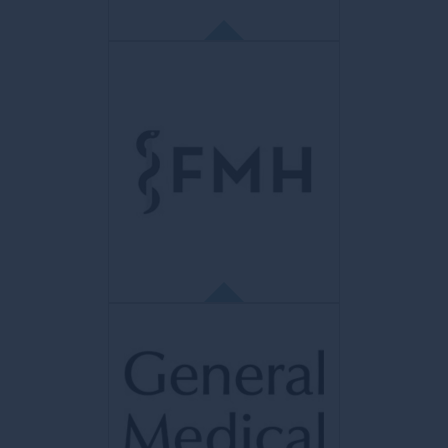
AMS
Aesthetic Multispecialty Society
Rassemble une communauté médicale
esthétique afin de promouvoir l’éducation et
le partage des connaissances ayant pour
but d’améliorer les techniques et les
bonnes pratiques dans le domaine de la
dermatologie et de la chirurgie esthétique.
FMH
Fédération Médicale Helvétique