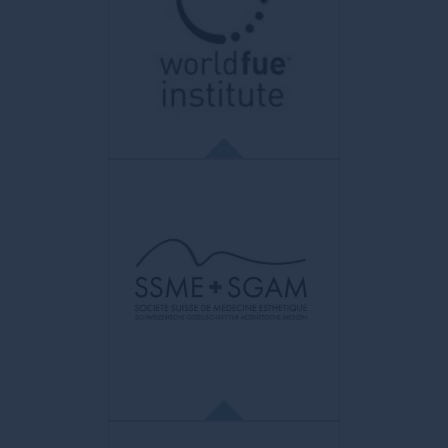
La Société Française de Chirurgie
Plastique Reconstructrice et Esthétique
Collège français de chirurgie plastique
reconstructrice et esthétique. Objectif
principal : production et diffusion de travaux
scientifiques, rédaction de référentiels,
recommandations et guides de bonnes
pratiques.
WFI
World FUE Institute
Organisation pédagogique et scientifique
de professionnels de la santé agréés au
niveau international. But: promouvoir la
précision, l’art, la compétence et la maîtrise
dans le domaine de la restauration
capillaire en utilisant les techniques et la
méthodologie FUE.