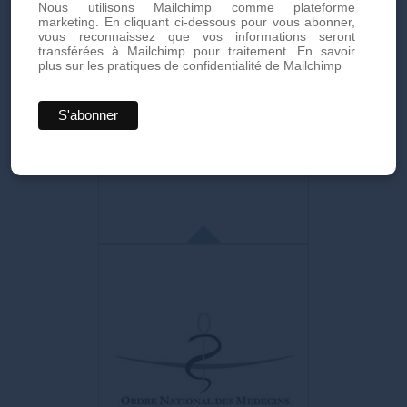
Nous utilisons Mailchimp comme plateforme
marketing. En cliquant ci-dessous pour vous abonner,
vous reconnaissez que vos informations seront
transférées à Mailchimp pour traitement.
En savoir
plus sur les pratiques de confidentialité de Mailchimp
ISAPS
International Society of Aesthetic
Plastic Surgery
Principale organisation professionnelle
mondiale de chirurgiens plasticiens
esthétiques qualifiés.
ISHRS
International Society of Hair
Restoration Surgery