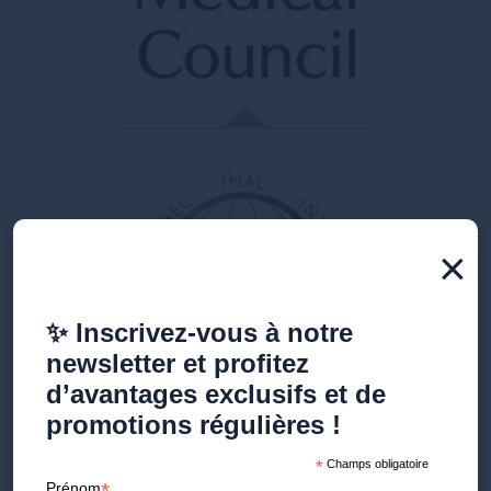
Association professionnelle des médecins
en Suisse. Représente 42’000 membres et
fédère plus de 70 organisations médicales.
GMC
×
Organisme de réglementation
indépendant
pour les médecins au Royaume-Uni.
✨ Inscrivez-vous à notre
Objectif : protéger les patients.
newsletter et profitez
d’avantages exclusifs et de
promotions régulières !
*
Champs obligatoire
*
Prénom