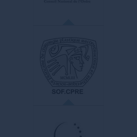
Plus grande société au monde.
ORDRE DES MÉDECINS
FRANCE
La seule institution qui rassemble et
fédère, en France
l’ensemble des médecins, quel que soit leur
statut, leur mode d’exercice et leur
spécialité. Il est le garant de la relation
médecin-patient.
SOFCPRE