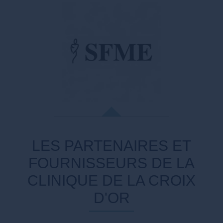
LA SSME
Société Suisse de Médecine Esthétique
La SSME est membre de l’union
internationale de médecine esthétique
(UIME)
LES PARTENAIRES ET
FOURNISSEURS DE LA
SFME
CLINIQUE DE LA CROIX
La Société Française de Médecine
D'OR
Esthétique a été créée en 1973