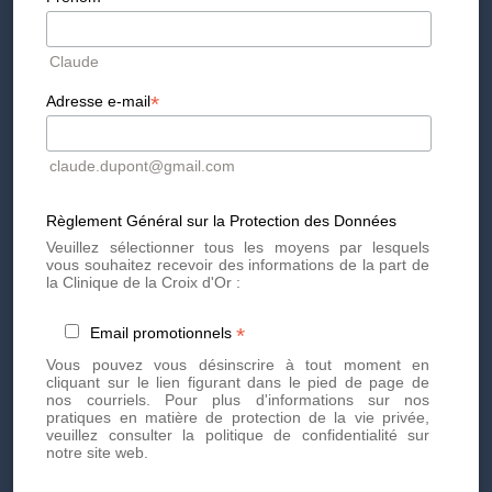
IMAL
Claude
Label International d’Esthétique
Médicale
*
Adresse e-mail
Certification ISO 9001 permettant de
garantir une qualité et une sécurité de
soins pour les patients.
claude.dupont@gmail.com
Règlement Général sur la Protection des Données
Veuillez sélectionner tous les moyens par lesquels
vous souhaitez recevoir des informations de la part de
la Clinique de la Croix d'Or :
IMCAS
*
Email promotionnels
Conférences de recherche médicale
Vous pouvez vous désinscrire à tout moment en
visant à fournir aux chirurgiens plasticiens
cliquant sur le lien figurant dans le pied de page de
et aux dermatologues les dernières mises
nos courriels. Pour plus d'informations sur nos
à jour académiques et industrielles pour
pratiques en matière de protection de la vie privée,
leur progrès professionnel dans le domaine
veuillez consulter la politique de confidentialité sur
esthétique.
notre site web.