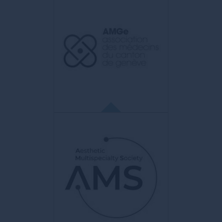
ABHRS
American Board of Hair Restoration
Surgery
Diplôme américain représentant la plus
haute distinction dans le milieu de la
chirurgie capillaire.
AMGE
Association des Médecins du canton
de Genève
Objectif de promouvoir une médecine de
qualité. Représente le corps médical
genevois devant les autorités fédérales et
cantonales, les assureurs et l’ensemble
des partenaires de la santé.