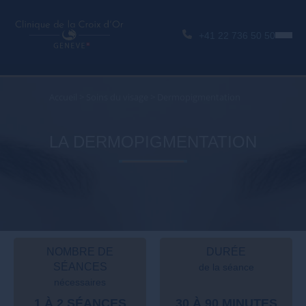
+41 22 736 50 50
Accueil
>
Soins du visage
>
Dermopigmentation
LA DERMOPIGMENTATION
NOMBRE DE
DURÉE
SÉANCES
de la séance
nécessaires
1 À 2 SÉANCES
30 À 90 MINUTES