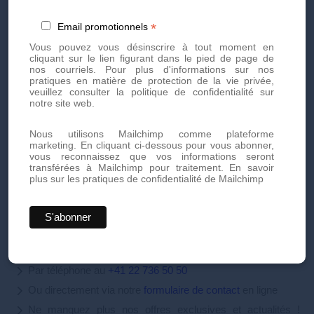
Prise de certains médicaments (anticoagulants, anti-
inflammatoires…)
*
Email promotionnels
Maladies infectieuses (SIDA, hépatites…)
Vous pouvez vous désinscrire à tout moment en
Maladies chroniques (diabète, maladies auto-
cliquant sur le lien figurant dans le pied de page de
immunes…)
nos courriels. Pour plus d'informations sur nos
pratiques en matière de protection de la vie privée,
Allergies graves
veuillez consulter la politique de confidentialité sur
notre site web.
Prenez rendez-vous dès
Nous utilisons Mailchimp comme plateforme
marketing. En cliquant ci-dessous pour vous abonner,
aujourd'hui
vous reconnaissez que vos informations seront
transférées à Mailchimp pour traitement.
En savoir
plus sur les pratiques de confidentialité de Mailchimp
Prenez rendez-vous dès aujourd'hui pour des soins
esthétiques personnalisés et de haute qualité. Notre équipe
d'experts est là pour vous offrir des traitements innovants et
adaptés à vos besoins.
Par téléphone au
+41 22 736 50 50
Ou directement via notre
formulaire de contact
en ligne
Ne manquez plus nos offres exclusives et actualités !