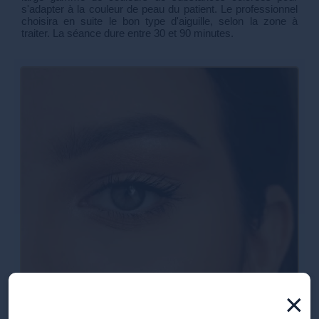
s'adapter à la couleur de peau du patient. Le professionnel
choisira en suite le bon type d'aiguille, selon la zone à
traiter. La séance dure entre 30 et 90 minutes.
×