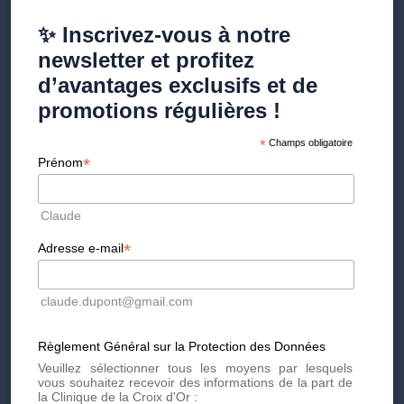
✨ Inscrivez-vous à notre
Effets secondaires de la
newsletter et profitez
dermopigmentation
d’avantages exclusifs et de
promotions régulières !
*
Champs obligatoire
Quelles sont les suites de la
*
Prénom
dermopigmentation ?
Suite à la dermopigmentation, il est normal que la couleur
Claude
perde un peu de son intensité, après cette période de
cicatrisation, une séance de retouche permettra d'affiner la
*
Adresse e-mail
couleur et son intensité. Une crème cicatrisante facilite le
processus et limite les rougeurs. L'exposition prolongée au
soleil est déconseillée pendant 3, 4 semaines et nécessite
l'application d'une protection solaire totale.
claude.dupont@gmail.com
Quelles sont les contre-indications ?
Règlement Général sur la Protection des Données
Veuillez sélectionner tous les moyens par lesquels
Femmes enceintes ou allaitantes
vous souhaitez recevoir des informations de la part de
la Clinique de la Croix d'Or :