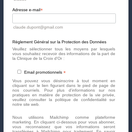
Grossesse et allaitement
Peau très foncée ou récemment exposée au soleil
*
Adresse e-mail
Traitement photo-sensibilisant
Prise d'autobronzants ou de bêta-carotène
claude.dupont@gmail.com
Règlement Général sur la Protection des Données
Prenez rendez-vous dès
Veuillez sélectionner tous les moyens par lesquels
vous souhaitez recevoir des informations de la part de
aujourd'hui
la Clinique de la Croix d'Or :
*
Email promotionnels
Prenez rendez-vous dès aujourd'hui pour des soins
Vous pouvez vous désinscrire à tout moment en
esthétiques personnalisés et de haute qualité. Notre équipe
cliquant sur le lien figurant dans le pied de page de
d'experts est là pour vous offrir des traitements innovants et
nos courriels. Pour plus d'informations sur nos
adaptés à vos besoins.
pratiques en matière de protection de la vie privée,
veuillez consulter la politique de confidentialité sur
Par téléphone au
+41 22 736 50 50
notre site web.
Ou directement via notre
formulaire de contact
en ligne
Nous utilisons Mailchimp comme plateforme
Ne manquez plus nos offres exclusives et actualités !
marketing. En cliquant ci-dessous pour vous abonner,
Inscrivez-vous à notre newsletter
dès maintenant et
vous reconnaissez que vos informations seront
profitez-en en avant-première.
transférées à Mailchimp pour traitement.
En savoir