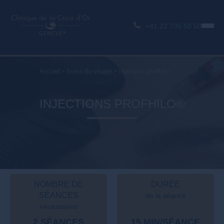
+41 22 736 50 50
Accueil
>
Soins du visage
>
Injection profhilo
INJECTIONS PROFHILO®
NOMBRE DE
DURÉE
SÉANCES
de la séance
nécessaires
2 SÉANCES
15 MIN/SÉANCE