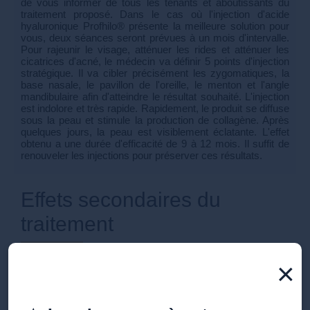
de vous informer de tous les tenants et aboutissants du
traitement proposé. Dans le cas où l'injection d'acide
hyaluronique Profhilo® présente la meilleure solution pour
vous, deux séances seront prévues à un mois d'intervalle.
Pour rajeunir le visage, atténuer les rides et atténuer les
cicatrices d'acné, le médecin va définir 5 points d'injection
stratégique. Il va cibler précisément les zygomatiques, la
base nasale, le pavillon de l'oreille, le menton et l'angle
mandibulaire afin d'atteindre le résultat souhaité. L'injection
est indolore et très rapide. Rapidement, le produit se diffuse
sous la peau et stimule la production de collagène. Après
quelques jours, la peau est visiblement éclatante. L'effet
obtenu a une durée d'efficacité de 9 à 12 mois. Il suffit de
renouveler les injections pour préserver ces résultats.
Effets secondaires du
traitement
×
Profhilo® est une solution biocompatible, à base d'acide
hyaluronique naturellement présent dans l'organisme.
L'injection est facilement assimilée par le corps et le visage.
Elle ne provoque pas d'effets secondaires notables pour les