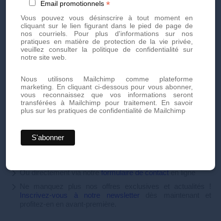
*
Email promotionnels
Atteinte cutanée sur la zone traitée
Vous pouvez vous désinscrire à tout moment en
Prise d'aspirine ou d'anticoagulant avant l'injection (selon
cliquant sur le lien figurant dans le pied de page de
avis du médecin)
nos courriels. Pour plus d'informations sur nos
pratiques en matière de protection de la vie privée,
veuillez consulter la politique de confidentialité sur
notre site web.
Prenez rendez-vous dès
aujourd'hui
Nous utilisons Mailchimp comme plateforme
marketing. En cliquant ci-dessous pour vous abonner,
vous reconnaissez que vos informations seront
transférées à Mailchimp pour traitement.
En savoir
plus sur les pratiques de confidentialité de Mailchimp
Prenez rendez-vous dès aujourd'hui pour des soins
esthétiques personnalisés et de haute qualité. Notre équipe
d'experts est là pour vous offrir des traitements innovants et
adaptés à vos besoins.
Par téléphone au
+41 22 736 50 50
Ou directement via notre
formulaire de contact
en ligne
Ne manquez plus nos offres exclusives et actualités !
Inscrivez-vous à notre newsletter
dès maintenant et
profitez-en en avant-première.