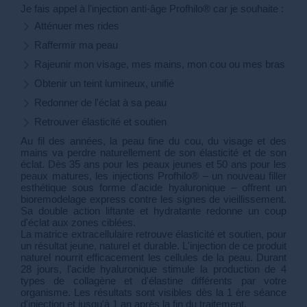
Je fais appel à l'injection anti-âge Profhilo® car je souhaite :
Atténuer mes rides
Raffermir ma peau
Rajeunir mon visage, mes mains, mon cou ou mes bras
Obtenir un teint lumineux, unifié
Redonner de l'éclat à sa peau
Retrouver élasticité et soutien
Au fil des années, la peau fine du cou, du visage et des
mains va perdre naturellement de son élasticité et de son
éclat. Dès 35 ans pour les peaux jeunes et 50 ans pour les
peaux matures, les injections Profhilo® – un nouveau filler
esthétique sous forme d'acide hyaluronique – offrent un
bioremodelage express contre les signes de vieillissement.
Sa double action liftante et hydratante redonne un coup
d'éclat aux zones ciblées.
La matrice extracellulaire retrouve élasticité et soutien, pour
un résultat jeune, naturel et durable. L'injection de ce produit
naturel nourrit efficacement les cellules de la peau. Durant
28 jours, l'acide hyaluronique stimule la production de 4
types de collagène et d'élastine différents par votre
organisme. Les résultats sont visibles dès la 1 ère séance
d'injection et jusqu'à 1 an après la fin du traitement.