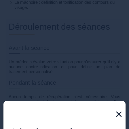
La mâchoire : définition et tonification des contours du
visage.
Déroulement des séances
Avant la séance
Un médecin évalue votre situation pour s'assurer qu'il n'y a
aucune contre-indication et pour définir un plan de
traitement personnalisé.
Pendant la séance
Aucun temps de récupération n'est nécessaire. Vous
pouvez ressentir de légères courbatures, similaires à celles
après une séance d'entraînement.
×
Après la séance