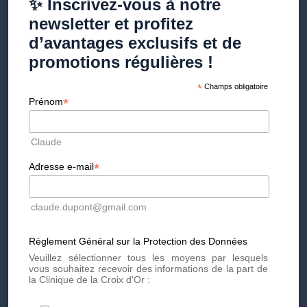
✨ Inscrivez-vous à notre
Aucun temps de récupération n'est nécessaire. Vous
pouvez ressentir de légères courbatures, similaires à celles
newsletter et profitez
après une séance d'entraînement.
d’avantages exclusifs et de
promotions régulières !
Vidéo Emface
*
Champs obligatoire
*
Prénom
Effets secondaires et contre-
Claude
indications
*
Adresse e-mail
Le traitement Emface® est non invasif, sans cicatrice ni
claude.dupont@gmail.com
éviction sociale. Cependant, il existe certaines contre-
indications à prendre en compte :
Présence de pacemaker ou d'implants métalliques
Règlement Général sur la Protection des Données
Veuillez sélectionner tous les moyens par lesquels
Grossesse
vous souhaitez recevoir des informations de la part de
Tumeurs malignes
la Clinique de la Croix d'Or :
Appareil auditif