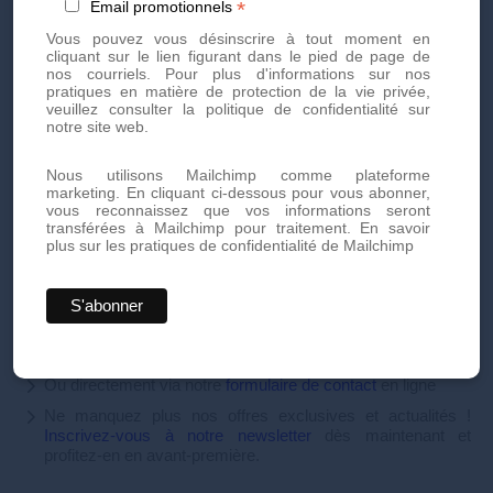
*
Email promotionnels
Pas sur barbe
Vous pouvez vous désinscrire à tout moment en
Pour toute question ou pour planifier une consultation,
cliquant sur le lien figurant dans le pied de page de
n'hésitez pas à nous contacter.
nos courriels. Pour plus d'informations sur nos
pratiques en matière de protection de la vie privée,
veuillez consulter la politique de confidentialité sur
notre site web.
Prenez rendez-vous dès
aujourd'hui
Nous utilisons Mailchimp comme plateforme
marketing. En cliquant ci-dessous pour vous abonner,
vous reconnaissez que vos informations seront
transférées à Mailchimp pour traitement.
En savoir
plus sur les pratiques de confidentialité de Mailchimp
Prenez rendez-vous dès aujourd'hui pour des soins
esthétiques personnalisés et de haute qualité. Notre équipe
d'experts est là pour vous offrir des traitements innovants et
adaptés à vos besoins.
Par téléphone au
+41 22 736 50 50
Ou directement via notre
formulaire de contact
en ligne
Ne manquez plus nos offres exclusives et actualités !
Inscrivez-vous à notre newsletter
dès maintenant et
profitez-en en avant-première.