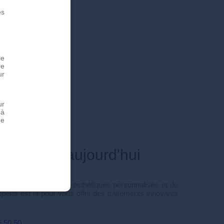
es
le
re
ur
ur
 à
de
-vous dès aujourd'hui
d'hui pour des soins esthétiques personnalisés et de
xperts est là pour vous offrir des traitements innovants
6 50 50