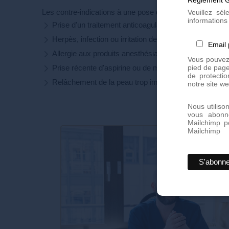
Les contre-indications à une pose de fils liftants sont les
Veuillez sé
informations 
Prise d'un traitement anticoagulant
Herpès, infection ou irritation de la peau
Email
Allergie aux produits anesthésiants
Vous pouvez 
pied de page
Prise récente d'aspirine ou de médicaments anti-inf
de protectio
Relâchement de la peau trop important
notre site we
Nous utiliso
vous abonn
Mailchimp p
Mailchimp