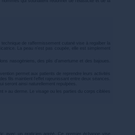
 hommes qui souhaitent redonner de l'élasticité et de la
te technique de raffermissement cutané vise à regalber la
 cicatrice. La peau n'est pas coupée, elle est simplement
sillons nasogéniens, des plis d'amertume et des bajoues.
ervention permet aux patients de reprendre leurs activités
des fils maintient l'effet rajeunissant entre deux séances.
ui seront ainsi naturellement repulpées.
hent » au derme. Le visage ou les parties du corps ciblées
stic avec un praticien agréé. Ce premier échange vise