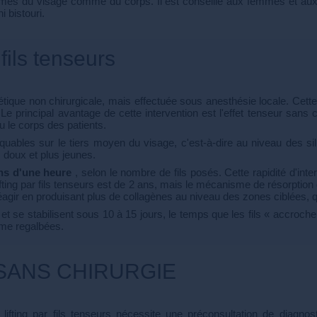
volumes du visage comme du corps. Il est conseillé aux femmes et aux
i bistouri.
fils tenseurs
hétique non chirurgicale, mais effectuée sous anesthésie locale. Cet
. Le principal avantage de cette intervention est l'effet tenseur sans
 le corps des patients.
arquables sur le tiers moyen du visage, c'est-à-dire au niveau des 
s doux et plus jeunes.
ns d'une heure
, selon le nombre de fils posés. Cette rapidité d'int
ifting par fils tenseurs est de 2 ans, mais le mécanisme de résorption 
réagir en produisant plus de collagènes au niveau des zones ciblées, q
 et se stabilisent sous 10 à 15 jours, le temps que les fils « accroc
mme regalbées.
 SANS CHIRURGIE
lifting par fils tenseurs nécessite une préconsultation de diagno