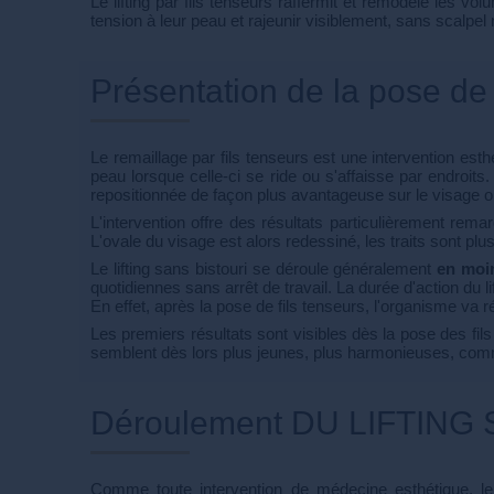
Le lifting par fils tenseurs raffermit et remodèle les 
tension à leur peau et rajeunir visiblement, sans scalpel n
Présentation de la pose de 
Le remaillage par fils tenseurs est une intervention est
peau lorsque celle-ci se ride ou s'affaisse par endroits
repositionnée de façon plus avantageuse sur le visage ou
L'intervention offre des résultats particulièrement rem
L'ovale du visage est alors redessiné, les traits sont plu
Le lifting sans bistouri se déroule généralement
en moi
quotidiennes sans arrêt de travail. La durée d'action du l
En effet, après la pose de fils tenseurs, l'organisme va 
Les premiers résultats sont visibles dès la pose des fils
semblent dès lors plus jeunes, plus harmonieuses, co
Déroulement DU LIFTING
Comme toute intervention de médecine esthétique, le 