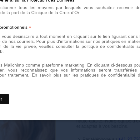
 suivantes :
lectionner tous les moyens par lesquels vous souhaitez recevoir d
de la part de la Clinique de la Croix d'Or :
*
 promotionnels
vous désinscrire à tout moment en cliquant sur le lien figurant dans 
 de nos courriels. Pour plus d'informations sur nos pratiques en matiè
lammatoires
n de la vie privée, veuillez consulter la politique de confidentialité s
b.
ns Mailchimp comme plateforme marketing. En cliquant ci-dessous po
er, vous reconnaissez que vos informations seront transférées
our traitement.
En savoir plus sur les pratiques de confidentialité 
Prenez rendez
Prenez rendez-vous dès aujour
haute qualité. Notre équipe d'e
et adaptés à vos besoins.
Par téléphone au
+41 22 73