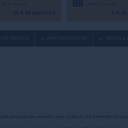
de la séance
entre 2 séances
20 À 60 MINUTES
6 À 18
 ATTENTES
PRÉSENTATION
DÉROUL
Cette procédure peu invasive, sans cicatrice, vise à retendre les tiss