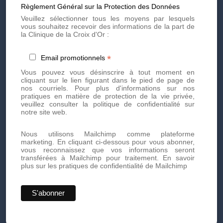
Règlement Général sur la Protection des Données
Veuillez sélectionner tous les moyens par lesquels
vous souhaitez recevoir des informations de la part de
Quelle est la différence entre
la Clinique de la Croix d'Or :
une injection d’acide
*
Email promotionnels
hyaluronique à la canule et à
Vous pouvez vous désinscrire à tout moment en
l’aiguille ?
cliquant sur le lien figurant dans le pied de page de
nos courriels. Pour plus d'informations sur nos
pratiques en matière de protection de la vie privée,
veuillez consulter la politique de confidentialité sur
notre site web.
Le mode d'administration de l'acide hyaluronique nécessite
toujours un passage de la barrière cutanée, a minima. En
médecine esthétique, il est injecté selon deux techniques
Nous utilisons Mailchimp comme plateforme
possibles : l'aiguille ou la canule. Par définition, les aiguilles
marketing. En cliquant ci-dessous pour vous abonner,
sont pointues et rigides tandis que la canule est flexible et
vous reconnaissez que vos informations seront
non tranchante. En fonction du geste, de l'habitude du
transférées à Mailchimp pour traitement.
En savoir
médecin et de la zone ciblée, une de ces techniques sera
plus sur les pratiques de confidentialité de Mailchimp
utilisée. La canule permet un geste plus sécuritaire et
moins traumatisant, mais nécessite une dextérité et une
expérience importante de l'opérateur pour que le produit soit
injecté de façon précise. La canule est privilégiée le plus
souvent par enjeu de sécurité. Au niveau des pommettes,
la canule permet au praticien d'injecter la solution à partir