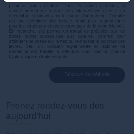
d'un seul point d'injection, tandis que l'aiguille nécessiterait
plusieurs points d'entrée. Dans les zones étendues, la
canule permet de réaliser des interventions dites « en
éventail », réduisant ainsi le risque d'hématome. L'aiguille
est une technique plus directe, mais plus traumatisante
pour les structures vasculo-nerveuses de la zone injectée.
En revanche, elle permet un travail de précision sur les
zones moins accessibles aux canules, comme pour
atténuer une bosse sur le nez ou remodeler le pourtour des
lèvres. Seul un praticien expérimenté et diplômé de
médecine est habilité à effectuer une injection d'acide
hyaluronique en toute sécurité.
Découvrir la méthode
Prenez rendez-vous dès
aujourd'hui
Prenez rendez-vous dès aujourd'hui pour des soins