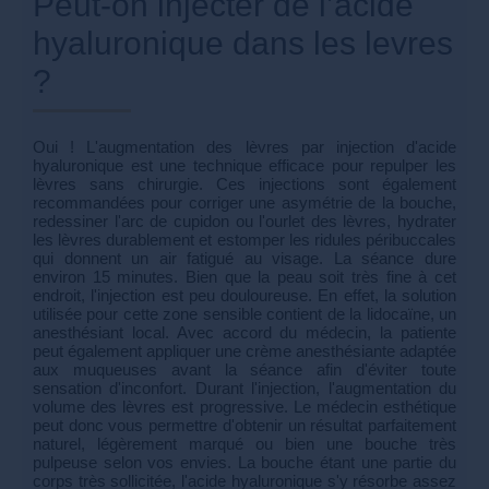
Peut-on injecter de l’acide
hyaluronique dans les levres
?
Oui ! L'augmentation des lèvres par injection d'acide
hyaluronique est une technique efficace pour repulper les
lèvres sans chirurgie. Ces injections sont également
recommandées pour corriger une asymétrie de la bouche,
redessiner l'arc de cupidon ou l'ourlet des lèvres, hydrater
les lèvres durablement et estomper les ridules péribuccales
qui donnent un air fatigué au visage. La séance dure
environ 15 minutes. Bien que la peau soit très fine à cet
endroit, l'injection est peu douloureuse. En effet, la solution
utilisée pour cette zone sensible contient de la lidocaïne, un
anesthésiant local. Avec accord du médecin, la patiente
peut également appliquer une crème anesthésiante adaptée
aux muqueuses avant la séance afin d'éviter toute
sensation d'inconfort. Durant l'injection, l'augmentation du
volume des lèvres est progressive. Le médecin esthétique
peut donc vous permettre d'obtenir un résultat parfaitement
naturel, légèrement marqué ou bien une bouche très
pulpeuse selon vos envies. La bouche étant une partie du
corps très sollicitée, l'acide hyaluronique s'y résorbe assez