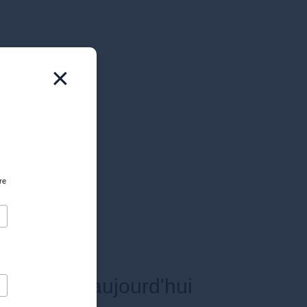
×
re
-vous dès aujourd'hui