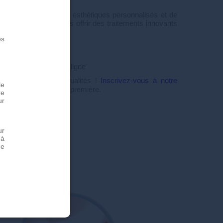
d'hui pour des soins esthétiques personnalisés et de
xperts est là pour vous offrir des traitements innovants
es
6 50 50
rmulaire de contact
en ligne
s exclusives et actualités !
Inscrivez-vous à notre
le
 profitez-en en avant-première.
re
ur
ur
 à
de