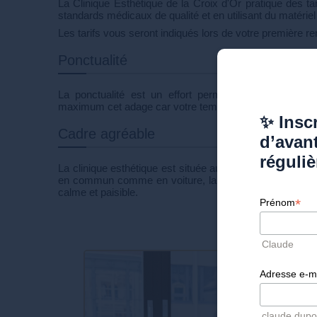
La Clinique Esthétique de la Croix d'Or pratique des tari
standards médicaux de qualité et en utilisant du matériel
Les tarifs vous seront indiqués lors de votre première r
Ponctualité
La ponctualité est un effort permanent que nous v
maximum cet adage car votre temps est précieux.
✨ Inscr
Cadre agréable
d’avan
réguliè
La clinique esthétique est située au centre-ville Genève.
en commun comme en voiture, la Clinique de la Croix 
calme et paisible.
*
Prénom
Claude
Adresse e-m
claude.dup