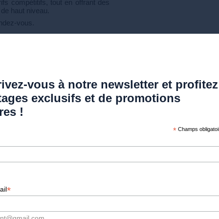
fs compétitifs, tout en offrant des
 de haut niveau.
endez-vous.
ous devons. Nous respectons au
ivez-vous à notre newsletter et profitez
tages exclusifs et de promotions
res !
 Très facile d’accès, en transports
d'Or vous accueille dans un cadre
*
Champs obligatoi
*
ail
Prenez rendez
ont@gmail.com