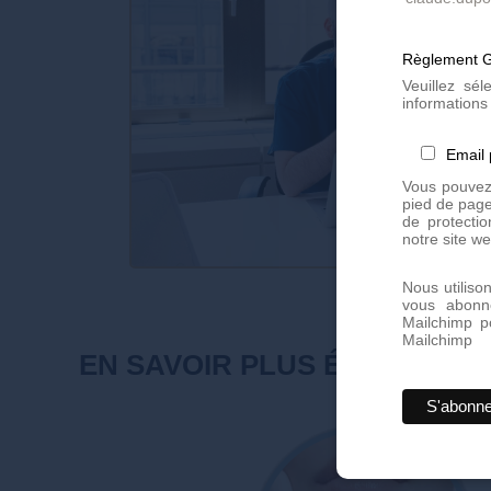
Règlement G
Veuillez sé
informations 
Email
Vous pouvez 
pied de page
de protectio
notre site we
Nous utiliso
vous abonn
Mailchimp p
Mailchimp
EN SAVOIR PLUS ÉGALEMEN