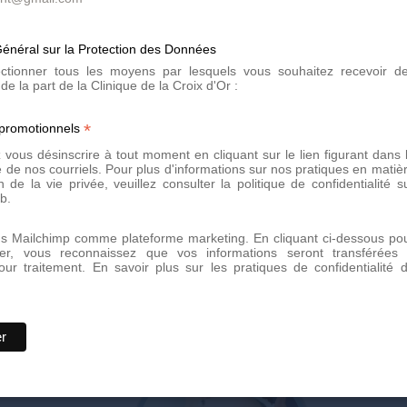
Prenez rendez-vous dès aujour
haute qualité. Notre équipe d'e
énéral sur la Protection des Données
et adaptés à vos besoins.
lectionner tous les moyens par lesquels vous souhaitez recevoir d
de la part de la Clinique de la Croix d'Or :
Par téléphone au
+41 22 73
Ou directement via notre
fo
*
 promotionnels
Ne manquez plus nos offre
vous désinscrire à tout moment en cliquant sur le lien figurant dans 
newsletter
dès maintenant et
 de nos courriels. Pour plus d'informations sur nos pratiques en matiè
n de la vie privée, veuillez consulter la politique de confidentialité s
b.
ns Mailchimp comme plateforme marketing. En cliquant ci-dessous po
er, vous reconnaissez que vos informations seront transférées
our traitement.
En savoir plus sur les pratiques de confidentialité 
T SUR