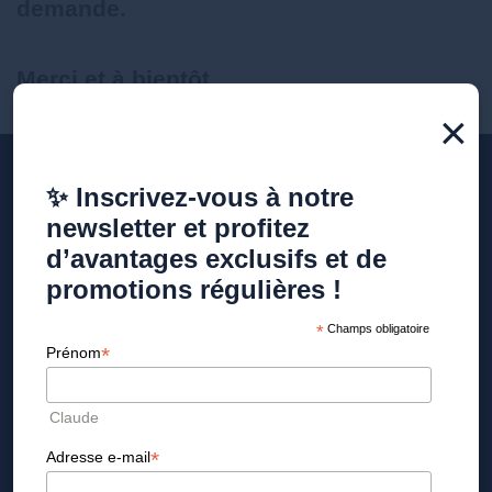
demande.
Merci et à bientôt
×
✨ Inscrivez-vous à notre
newsletter et profitez
d’avantages exclusifs et de
promotions régulières !
*
Champs obligatoire
CLINIQUE DE LA CROIX D'OR
*
Prénom
NOS SOLUTIONS
Claude
LA CLINIQUE
*
NOTRE ÉQUIPE
Adresse e-mail
CONSULTATION MÉDICALE