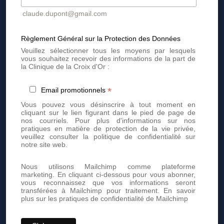
claude.dupont@gmail.com
ACTUALITÉS
FAQ
Règlement Général sur la Protection des Données
TARIFS
Veuillez sélectionner tous les moyens par lesquels
vous souhaitez recevoir des informations de la part de
GALERIE
la Clinique de la Croix d'Or :
POLITIQUE DE CONFIDENTIALITÉ
PRÉFÉRENCES EN MATIÈRE DE COOKIES
*
Email promotionnels
Vous pouvez vous désinscrire à tout moment en
cliquant sur le lien figurant dans le pied de page de
BESOIN D’INFORMATIONS ?
nos courriels. Pour plus d'informations sur nos
pratiques en matière de protection de la vie privée,
+41 22 736 50 50
veuillez consulter la politique de confidentialité sur
notre site web.
Rue de la Croix d’or 7, 1204 - Genève
contact@cliniquedelacroixdor.ch
Nous utilisons Mailchimp comme plateforme
marketing. En cliquant ci-dessous pour vous abonner,
vous reconnaissez que vos informations seront
Inscrivez-vous pour rester informé
transférées à Mailchimp pour traitement.
En savoir
plus sur les pratiques de confidentialité de Mailchimp
SUIVEZ-NOUS