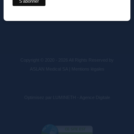
CLINIQUE DU CHEVEU CROIX D'OR
CENTRE MÉDICAL DE LA CROIX D’OR
Copyright © 2020 - 2026 All Rights Reserved by
ASLAN Medical SA |
Mentions légales
Optimisez par LUMINETH - Agence Digitale
CE SITE EST